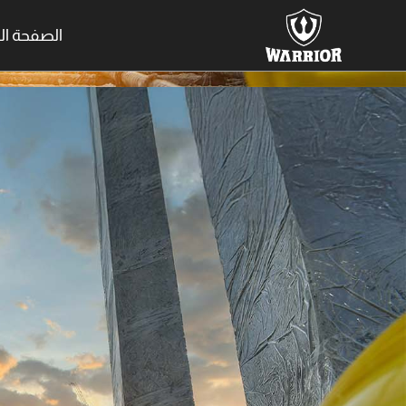
خطي
الصفحة ال
لى
لمحتوى