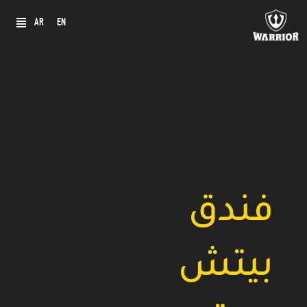
خطي
AR
EN
لى
لمحتوى
فندق
بيتش